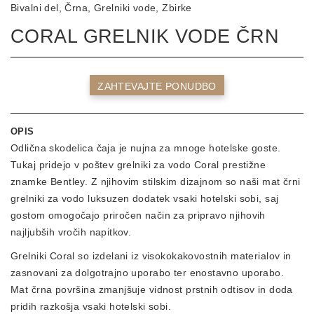
Bivalni del
Črna
Grelniki vode
Zbirke
CORAL GRELNIK VODE ČRN
ZAHTEVAJTE PONUDBO
OPIS
Odlična skodelica čaja je nujna za mnoge hotelske goste.
Tukaj pridejo v poštev grelniki za vodo Coral prestižne
znamke Bentley. Z njihovim stilskim dizajnom so naši mat črni
grelniki za vodo luksuzen dodatek vsaki hotelski sobi, saj
gostom omogočajo priročen način za pripravo njihovih
najljubših vročih napitkov.
Grelniki Coral so izdelani iz visokokakovostnih materialov in
zasnovani za dolgotrajno uporabo ter enostavno uporabo.
Mat črna površina zmanjšuje vidnost prstnih odtisov in doda
pridih razkošja vsaki hotelski sobi.