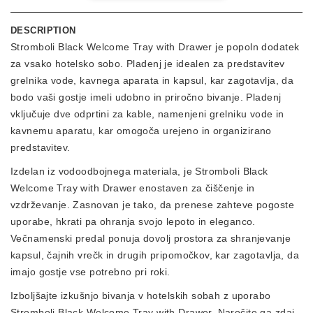
DESCRIPTION
Stromboli Black Welcome Tray with Drawer je popoln dodatek
za vsako hotelsko sobo. Pladenj je idealen za predstavitev
grelnika vode, kavnega aparata in kapsul, kar zagotavlja, da
bodo vaši gostje imeli udobno in priročno bivanje. Pladenj
vključuje dve odprtini za kable, namenjeni grelniku vode in
kavnemu aparatu, kar omogoča urejeno in organizirano
predstavitev.
Izdelan iz vodoodbojnega materiala, je Stromboli Black
Welcome Tray with Drawer enostaven za čiščenje in
vzdrževanje. Zasnovan je tako, da prenese zahteve pogoste
uporabe, hkrati pa ohranja svojo lepoto in eleganco.
Večnamenski predal ponuja dovolj prostora za shranjevanje
kapsul, čajnih vrečk in drugih pripomočkov, kar zagotavlja, da
imajo gostje vse potrebno pri roki.
Izboljšajte izkušnjo bivanja v hotelskih sobah z uporabo
Stromboli Black Welcome Tray with Drawer. Naročite ga zdaj